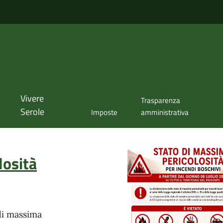
Vivere
Trasparenza
Serole
Imposte
amministrativa
losità
di massima