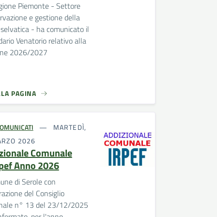
gione Piemonte - Settore
vazione e gestione della
selvatica - ha comunicato il
ario Venatorio relativo alla
one 2026/2027
LLA PAGINA
OMUNICATI
MARTEDÌ,
ARZO 2026
zionale Comunale
Irpef Anno 2026
une di Serole con
razione del Consiglio
ale n° 13 del 23/12/2025
fermato, per l'anno