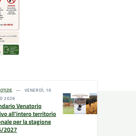
OTIZIE
VENERDÌ, 10
IO 2026
ndario Venatorio
ivo all'intero territorio
onale per la stagione
6/2027