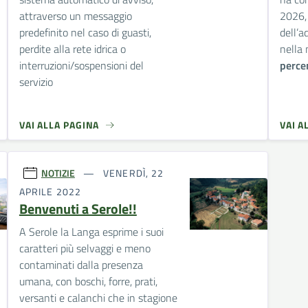
attraverso un messaggio
2026, 
predefinito nel caso di guasti,
dell’
perdite alla rete idrica o
nella 
interruzioni/sospensioni del
perce
servizio
VAI ALLA PAGINA
VAI A
NOTIZIE
VENERDÌ, 22
APRILE 2022
Benvenuti a Serole!!
A Serole la Langa esprime i suoi
caratteri più selvaggi e meno
contaminati dalla presenza
umana, con boschi, forre, prati,
versanti e calanchi che in stagione