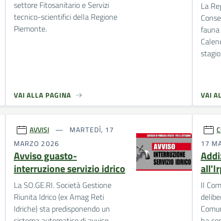
settore Fitosanitario e Servizi
La Re
tecnico-scientifici della Regione
Conser
Piemonte.
fauna 
Calend
stagi
VAI ALLA PAGINA
VAI A
AVVISI
MARTEDÌ, 17
C
MARZO 2026
17 M
Avviso guasto-
Addi
interruzione servizio idrico
all'
La SO.GE.RI. Società Gestione
Il Com
Riunita Idrico (ex Amag Reti
delibe
Idriche) sta predisponendo un
Comun
sistema automatico di avviso,
ha con