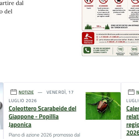
artire dal
io del
NOTIZIE
VENERDÌ, 17
N
LUGLIO 2026
LUGL
Coleottero Scarabeide del
Cale
Giappone - Popillia
relat
Japonica
regi
202
Piano di azione 2026 promosso dal