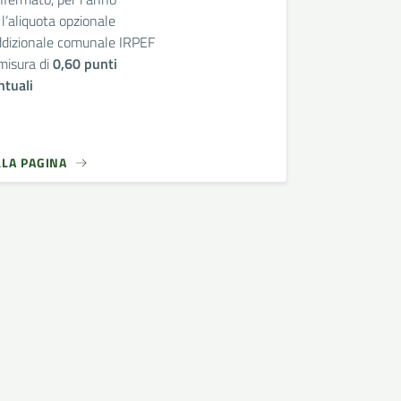
l’aliquota opzionale
addizionale comunale IRPEF
misura di
0,60 punti
ntuali
LLA PAGINA