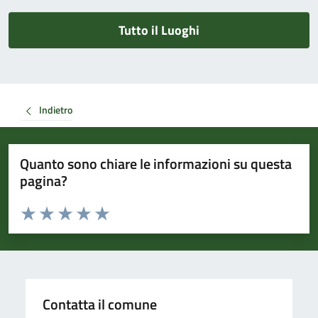
Tutto il Luoghi
Indietro
Quanto sono chiare le informazioni su questa
pagina?
Valuta da 1 a 5 stelle la pagina
Valuta 1 stelle su 5
Valuta 2 stelle su 5
Valuta 3 stelle su 5
Valuta 4 stelle su 5
Valuta 5 stelle su 5
Contatta il comune