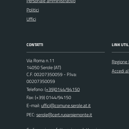
Personale amministrativo
Politici
Uffici
CONTATTI
LINK UTIL
Via Roma n.11
Regione
14050 Serole (AT)
Accedi al
C.F. 00207350059 - P.Iva:
00207350059
Telefono:
(+39)0144/94150
Fax: (+39) 0144/94150
E-mail:
PEC: