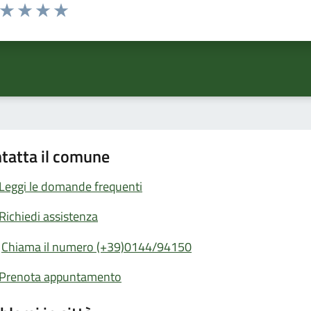
a da 1 a 5 stelle la pagina
ta 1 stelle su 5
Valuta 2 stelle su 5
Valuta 3 stelle su 5
Valuta 4 stelle su 5
Valuta 5 stelle su 5
tatta il comune
Leggi le domande frequenti
Richiedi assistenza
Chiama il numero (+39)0144/94150
Prenota appuntamento