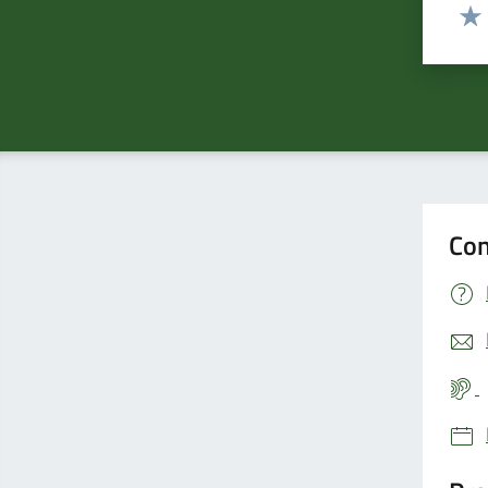
Valut
Valu
Con