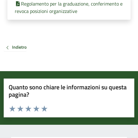
Regolamento per la graduazione, conferimento e
revoca posizioni organizzative
Indietro
Quanto sono chiare le informazioni su questa
pagina?
Valuta da 1 a 5 stelle la pagina
Valuta 1 stelle su 5
Valuta 2 stelle su 5
Valuta 3 stelle su 5
Valuta 4 stelle su 5
Valuta 5 stelle su 5